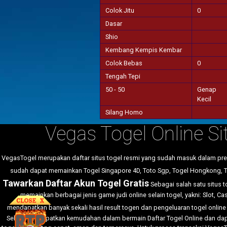
Colok Jitu
0
Dasar
Shio
Kembang Kempis Kembar
Colok Bebas
0
Tengah Tepi
50 - 50
Genap
Kecil
Silang Homo
Vegas Togel Online S
VegasTogel merupakan daftar situs togel resmi yang sudah masuk dalam pred
sudah dapat memainkan Togel Singapore 4D, Toto Sgp, Togel Hongkong, To
Tawarkan Daftar Akun Togel Gratis
Sebagai salah satu situs 
memainkan berbagai jenis game judi online selain togel, yakni: Slot, C
mendapatkan banyak sekali hasil result togen dan pengeluaran togel online
Selain mendapatkan kemudahan dalam bermain Daftar Togel Online dan dapa