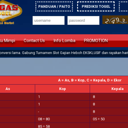
PANDUAN / PAITO
PREDIKSI TOGEL
ku Mimpi
Contact Us
Info Lomba
PROMOTION
versi lama. Gabung Turnamen Slot Gajian Heboh EKSKLUSIF dan rayakan hari g
A = As, B = Kop, C = Kepala, D = Ekor
As
Kop
Kepala
1
8
1
8
-
8
08 = 80
05 = 50
85 = 58