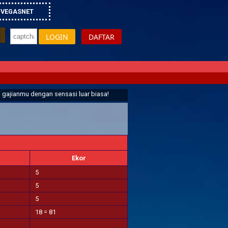
VEGASNET
LOGIN
DAFTAR
ajianmu dengan sensasi luar biasa!
Ekor
5
5
5
18 = 81