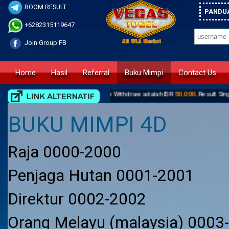
ROOM RESULT
PANDUA
+6282315119647
Join Group FB
Home
Hasil
Referral
Buku Mimpi
Contact Us
ah IDR
25.000
. Minimum Withdraw adalah IDR
50.000
. Result Singapore Toto b
BUKU MIMPI 4D
Raja 0000-2000
Penjaga Hutan 0001-2001
Direktur 0002-2002
Orang Melayu (malaysia) 0003