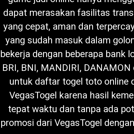
dapat merasakan fasilitas trans
yang cepat, aman dan terpercay
yang sudah masuk dalam golong
bekerja dengan beberapa bank lo
BRI, BNI, MANDIRI, DANAMON 
untuk daftar togel toto online
VegasTogel karena hasil keme
tepat waktu dan tanpa ada pot
promosi dari VegasTogel dengan 