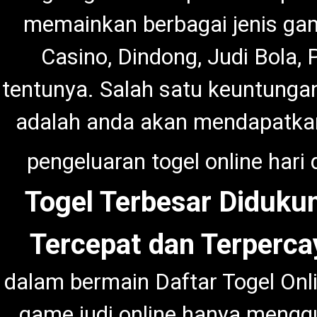
memainkan berbagai jenis game 
Casino, Dindong, Judi Bola,
tentunya. Salah satu keuntungan
adalah anda akan mendapatkan 
pengeluaran togel online hari
Togel Terbesar Didukun
Tercepat dan Terperca
dalam bermain Daftar Togel Onl
game judi online hanya menggu