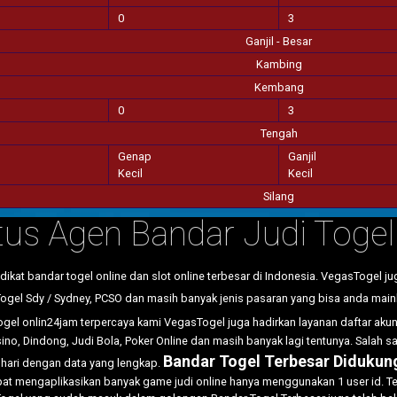
0
3
Ganjil - Besar
Kambing
Kembang
0
3
Tengah
Genap
Ganjil
Kecil
Kecil
Silang
itus Agen Bandar Judi Toge
ikat bandar togel online dan slot online terbesar di Indonesia. VegasTogel 
gel Sdy / Sydney, PCSO dan masih banyak jenis pasaran yang bisa anda main
togel onlin24jam terpercaya kami VegasTogel juga hadirkan layanan daftar aku
asino, Dindong, Judi Bola, Poker Online dan masih banyak lagi tentunya. Salah
Bandar Togel Terbesar Didukung
 hari dengan data yang lengkap.
t mengaplikasikan banyak game judi online hanya menggunakan 1 user id. Ten