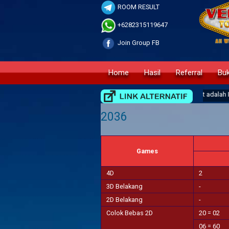
ROOM RESULT
+6282315119647
Join Group FB
Home
Hasil
Referral
Bu
Dear Member VegasTogel, Minimum Deposit adalah ID
2036
Games
4D
2
3D Belakang
-
2D Belakang
-
Colok Bebas 2D
20 = 02
06 = 60