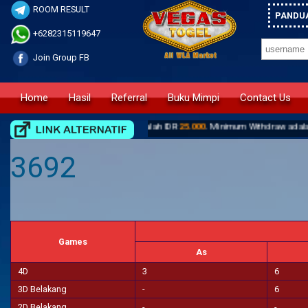
ROOM RESULT
PANDUA
+6282315119647
Join Group FB
Home
Hasil
Referral
Buku Mimpi
Contact Us
egasTogel, Minimum Deposit adalah IDR
25.000
. Minimum Withdraw adalah I
3692
Games
As
4D
3
6
3D Belakang
-
6
2D Belakang
-
-