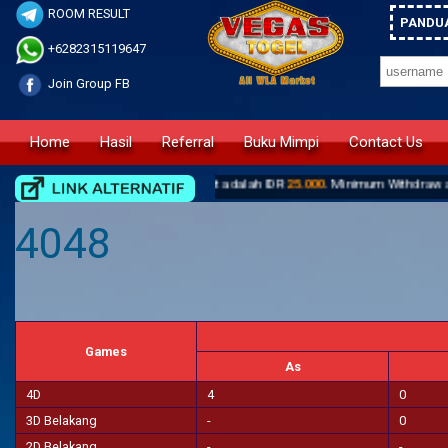
ROOM RESULT
PANDUA
+6282315119647
Join Group FB
Home
Hasil
Referral
Buku Mimpi
Contact Us
er VegasTogel, Minimum Deposit adalah IDR
25.000
. Minimum Withdraw adal
4048
Games
As
4D
4
0
3D Belakang
-
0
2D Belakang
-
-