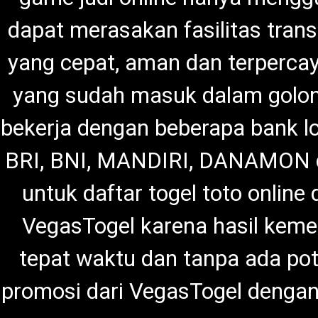
dapat merasakan fasilitas trans
yang cepat, aman dan terpercay
yang sudah masuk dalam golong
bekerja dengan beberapa bank lo
BRI, BNI, MANDIRI, DANAMON 
untuk daftar togel toto online
VegasTogel karena hasil keme
tepat waktu dan tanpa ada pot
promosi dari VegasTogel dengan 