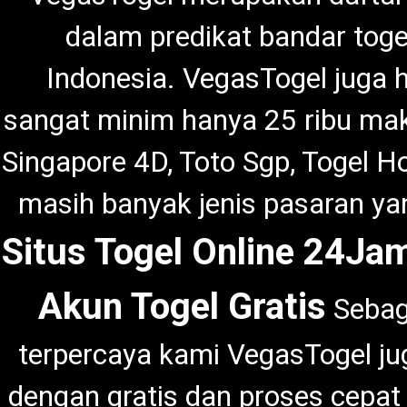
dalam predikat bandar togel
Indonesia. VegasTogel juga
sangat minim hanya 25 ribu ma
Singapore 4D, Toto Sgp, Togel H
masih banyak jenis pasaran ya
Situs Togel Online 24Ja
Akun Togel Gratis
Sebaga
terpercaya kami VegasTogel jug
dengan gratis dan proses cepat