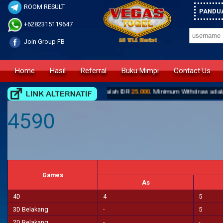
ROOM RESULT
PANDUA
+6282315119647
Join Group FB
Home
Hasil
Referral
Buku Mimpi
Contact Us
VegasTogel, Minimum Deposit adalah IDR
25.000
. Minimum Withdraw adalah 
4590
Games
As
4D
4
5
3D Belakang
-
5
2D Belakang
-
-