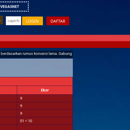
VEGASNET
LOGIN
DAFTAR
berdasarkan rumus konversi lama. Gabung Turnamen Slot Gajian Heboh EKSKLUSI
Ekor
9
9
9
01 = 10