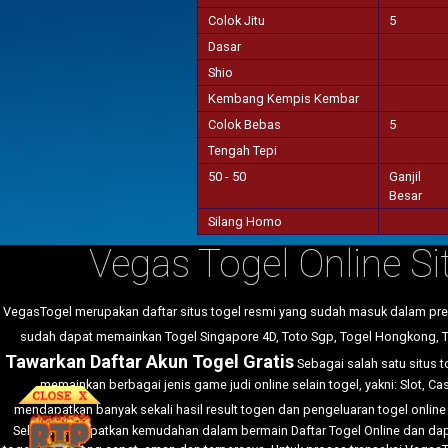
Colok Jitu
5
Dasar
Shio
Kembang Kempis Kembar
Colok Bebas
5
Tengah Tepi
50 - 50
Ganjil
Besar
Silang Homo
Vegas Togel Online S
VegasTogel merupakan daftar situs togel resmi yang sudah masuk dalam pred
sudah dapat memainkan Togel Singapore 4D, Toto Sgp, Togel Hongkong, To
Tawarkan Daftar Akun Togel Gratis
Sebagai salah satu situs 
memainkan berbagai jenis game judi online selain togel, yakni: Slot, C
mendapatkan banyak sekali hasil result togen dan pengeluaran togel online
Selain mendapatkan kemudahan dalam bermain Daftar Togel Online dan dapa