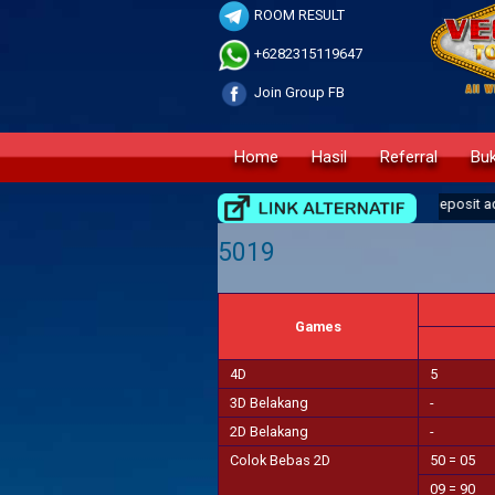
ROOM RESULT
+6282315119647
Join Group FB
Home
Hasil
Referral
Bu
Dear Member VegasTogel, Minimum Deposit adal
5019
Games
4D
5
3D Belakang
-
2D Belakang
-
Colok Bebas 2D
50 = 05
09 = 90