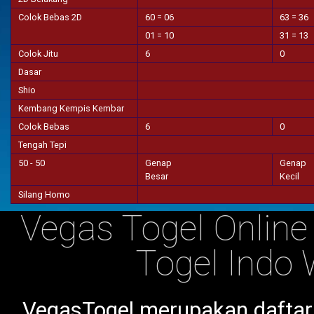
Colok Bebas 2D
60 = 06
63 = 36
01 = 10
31 = 13
Colok Jitu
6
0
Dasar
Shio
Kembang Kempis Kembar
Colok Bebas
6
0
Tengah Tepi
50 - 50
Genap
Genap
Besar
Kecil
Silang Homo
Vegas Togel Online
Togel Indo
VegasTogel merupakan daftar 