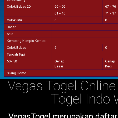
Colok Bebas 2D
60 = 06
67 = 76
01 = 10
71 = 17
Colok Jitu
6
0
Dasar
Shio
Kembang Kempis Kembar
Colok Bebas
6
0
Tengah Tepi
50 - 50
Genap
Genap
Besar
Kecil
Silang Homo
Vegas Togel Online
Togel Indo
VegasTogel merupakan daftar 