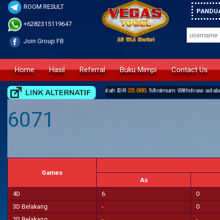
ROOM RESULT
PANDUA
+6282315119647
Join Group FB
Home
Hasil
Referral
Buku Mimpi
Contact Us
egasTogel, Minimum Deposit adalah IDR
25.000
. Minimum Withdraw adalah I
6071
Games
As
4D
6
0
3D Belakang
-
0
2D Belakang
-
-