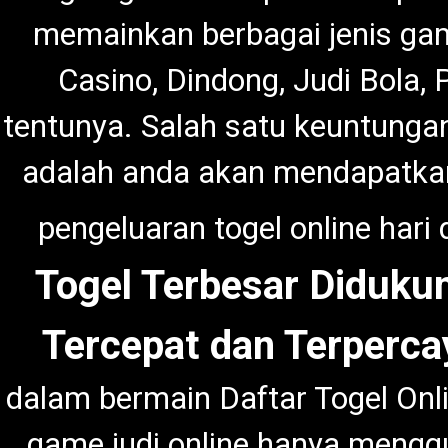
memainkan berbagai jenis game 
Casino, Dindong, Judi Bola,
tentunya. Salah satu keuntungan
adalah anda akan mendapatkan 
pengeluaran togel online hari
Togel Terbesar Didukun
Tercepat dan Terperca
dalam bermain Daftar Togel Onl
game judi online hanya menggu