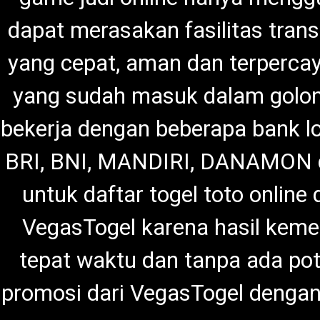
dapat merasakan fasilitas trans
yang cepat, aman dan terpercay
yang sudah masuk dalam golong
bekerja dengan beberapa bank lo
BRI, BNI, MANDIRI, DANAMON 
untuk daftar togel toto online
VegasTogel karena hasil keme
tepat waktu dan tanpa ada pot
promosi dari VegasTogel dengan 