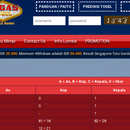
PANDUAN / PAITO
PREDIKSI TOGEL
ku Mimpi
Contact Us
Info Lomba
PROMOTION
DR
25.000
. Minimum Withdraw adalah IDR
50.000
. Result Singapore Toto berda
A = As, B = Kop, C = Kepala, D = Ekor
As
Kop
Kepala
0
1
0
1
-
1
81 = 18
82 = 28
12 = 21