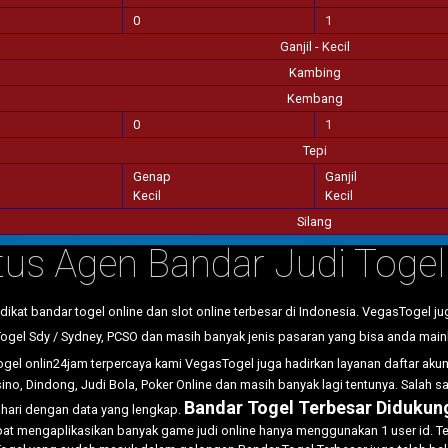
0
1
Ganjil - Kecil
Kambing
Kembang
0
1
Tepi
Genap
Ganjil
Kecil
Kecil
Silang
itus Agen Bandar Judi Toge
ikat bandar togel online dan slot online terbesar di Indonesia. VegasTogel 
gel Sdy / Sydney, PCSO dan masih banyak jenis pasaran yang bisa anda main
togel onlin24jam terpercaya kami VegasTogel juga hadirkan layanan daftar aku
asino, Dindong, Judi Bola, Poker Online dan masih banyak lagi tentunya. Salah
Bandar Togel Terbesar Didukung
 hari dengan data yang lengkap.
t mengaplikasikan banyak game judi online hanya menggunakan 1 user id. Ten