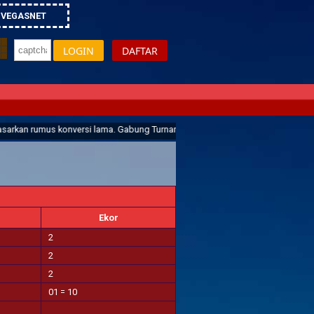
VEGASNET
LOGIN
DAFTAR
sarkan rumus konversi lama. Gabung Turnamen Slot Gajian Heboh EKSKLUSIF dan
Ekor
2
2
2
01 = 10