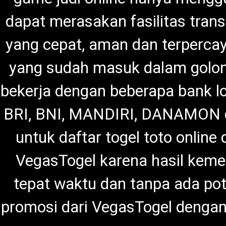
dapat merasakan fasilitas trans
yang cepat, aman dan terpercay
yang sudah masuk dalam golong
bekerja dengan beberapa bank lo
BRI, BNI, MANDIRI, DANAMON 
untuk daftar togel toto online
VegasTogel karena hasil keme
tepat waktu dan tanpa ada pot
promosi dari VegasTogel dengan 