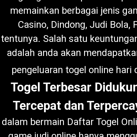
memainkan berbagai jenis game 
Casino, Dindong, Judi Bola,
tentunya. Salah satu keuntungan
adalah anda akan mendapatkan 
pengeluaran togel online hari
Togel Terbesar Didukun
Tercepat dan Terperca
dalam bermain Daftar Togel Onl
game judi online hanya menggu