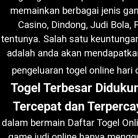
memainkan berbagai jenis game 
Casino, Dindong, Judi Bola,
tentunya. Salah satu keuntungan
adalah anda akan mendapatkan 
pengeluaran togel online hari
Togel Terbesar Didukun
Tercepat dan Terperca
dalam bermain Daftar Togel Onl
game judi online hanya menggu