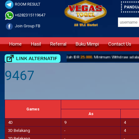
ROOM RESULT
PANDUA
+6282315119647
Join Group FB
Home
Hasil
Referral
Buku Mimpi
Contact Us
gasTogel, Minimum Deposit adalah IDR
25.000
. Minimum Withdraw adalah ID
9467
Games
As
4D
9
4
3D Belakang
-
4
2D Belakang
-
-