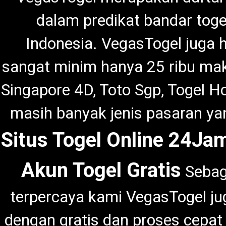
dalam predikat bandar togel
Indonesia. VegasTogel juga
sangat minim hanya 25 ribu ma
Singapore 4D, Toto Sgp, Togel H
masih banyak jenis pasaran ya
Situs Togel Online 24Ja
Akun Togel Gratis
Sebaga
terpercaya kami VegasTogel jug
dengan gratis dan proses cepat