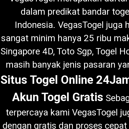
dalam predikat bandar togel
Indonesia. VegasTogel juga
sangat minim hanya 25 ribu ma
Singapore 4D, Toto Sgp, Togel H
masih banyak jenis pasaran ya
Situs Togel Online 24Ja
Akun Togel Gratis
Sebaga
terpercaya kami VegasTogel jug
dengan gratis dan proses cepat