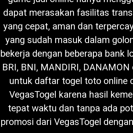
dapat merasakan fasilitas trans
yang cepat, aman dan terpercay
yang sudah masuk dalam golong
bekerja dengan beberapa bank lo
BRI, BNI, MANDIRI, DANAMON 
untuk daftar togel toto online
VegasTogel karena hasil keme
tepat waktu dan tanpa ada pot
promosi dari VegasTogel dengan 