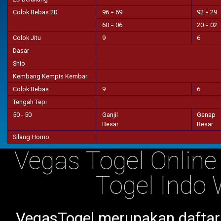
Colok Bebas 2D
96 = 69
92 = 29
60 = 06
20 = 02
Colok Jitu
9
6
Dasar
Shio
Kembang Kempis Kembar
Colok Bebas
9
6
Tengah Tepi
50 - 50
Ganjil
Genap
Besar
Besar
Silang Homo
Vegas Togel Online
Togel Indo
VegasTogel merupakan daftar 