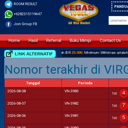
ROOM RESULT
PANDUA
+6282315119647
Join Group FB
Home
Hasil
Referral
Buku Mimpi
Contact Us
asTogel, Minimum Deposit adalah IDR
25.000
. Minimum Withdraw adalah IDR
Nomor terakhir di VIR
Tanggal
Periode
2026-08-08
VN-3983
4
1st:
2026-08-07
VN-3982
7
1st:
2026-08-06
VN-3981
5
1st:
2026-08-05
VN-3980