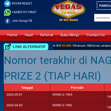
ROOM RESULT
PANDUA
+6282315119647
Join Group FB
Home
Hasil
Referral
Buku Mimpi
Contact Us
sTogel, Minimum Deposit adalah IDR
25.000
. Minimum Withdraw adalah IDR
5
Nomor terakhir di 
PRIZE 2 (TIAP HARI)
Tanggal
Periode
2026-05-01
NYMG-2-1934
1s
2026-04-30
NYMG-2-1933
1s