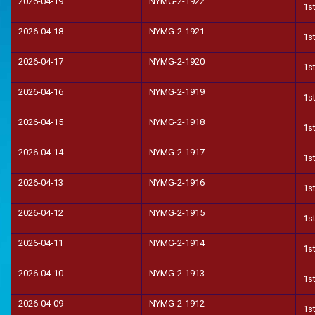
2026-04-19
NYMG-2-1922
1s
2026-04-18
NYMG-2-1921
1s
2026-04-17
NYMG-2-1920
1s
2026-04-16
NYMG-2-1919
1s
2026-04-15
NYMG-2-1918
1s
2026-04-14
NYMG-2-1917
1s
2026-04-13
NYMG-2-1916
1s
2026-04-12
NYMG-2-1915
1s
2026-04-11
NYMG-2-1914
1s
2026-04-10
NYMG-2-1913
1s
2026-04-09
NYMG-2-1912
1s