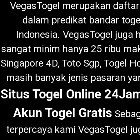
VegasTogel merupakan daftar 
dalam predikat bandar togel
Indonesia. VegasTogel juga
sangat minim hanya 25 ribu ma
Singapore 4D, Toto Sgp, Togel H
masih banyak jenis pasaran ya
Situs Togel Online 24Ja
Akun Togel Gratis
Sebaga
terpercaya kami VegasTogel jug