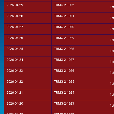
2026-04-29
TRMG-2-1932
1s
2026-04-28
TRMG-2-1931
1s
2026-04-27
TRMG-2-1930
1s
2026-04-26
TRMG-2-1929
1s
2026-04-25
TRMG-2-1928
1s
2026-04-24
TRMG-2-1927
1s
2026-04-23
TRMG-2-1926
1s
2026-04-22
TRMG-2-1925
1s
2026-04-21
TRMG-2-1924
1s
2026-04-20
TRMG-2-1923
1s