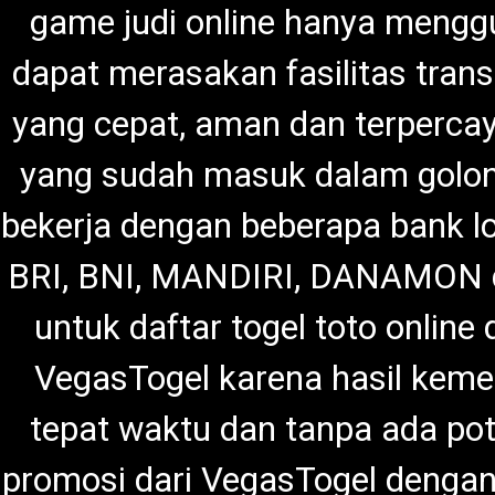
game judi online hanya menggu
dapat merasakan fasilitas trans
yang cepat, aman dan terpercay
yang sudah masuk dalam golong
bekerja dengan beberapa bank lo
BRI, BNI, MANDIRI, DANAMON 
untuk daftar togel toto online
VegasTogel karena hasil keme
tepat waktu dan tanpa ada pot
promosi dari VegasTogel dengan 