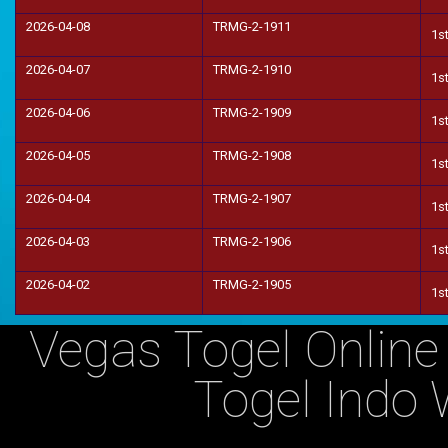
2026-04-08
TRMG-2-1911
1s
2026-04-07
TRMG-2-1910
1s
2026-04-06
TRMG-2-1909
1s
2026-04-05
TRMG-2-1908
1s
2026-04-04
TRMG-2-1907
1s
2026-04-03
TRMG-2-1906
1s
2026-04-02
TRMG-2-1905
1s
Vegas Togel Online
Togel Indo