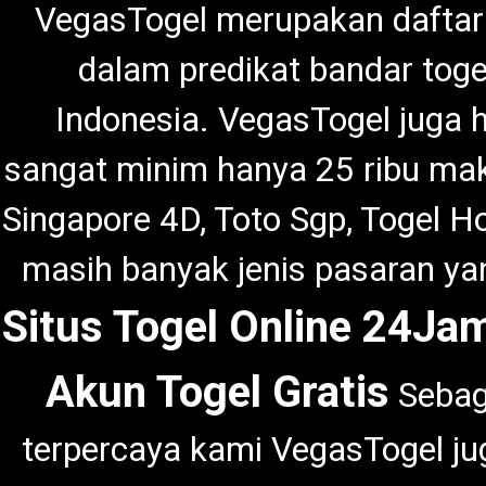
VegasTogel merupakan daftar 
dalam predikat bandar togel
Indonesia. VegasTogel juga
sangat minim hanya 25 ribu ma
Singapore 4D, Toto Sgp, Togel H
masih banyak jenis pasaran ya
Situs Togel Online 24Ja
Akun Togel Gratis
Sebaga
terpercaya kami VegasTogel jug