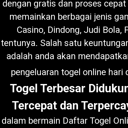
dengan gratis dan proses cepat
memainkan berbagai jenis game 
Casino, Dindong, Judi Bola,
tentunya. Salah satu keuntungan
adalah anda akan mendapatkan 
pengeluaran togel online hari
Togel Terbesar Didukun
Tercepat dan Terperca
dalam bermain Daftar Togel Onl