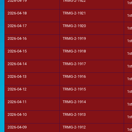
2026-04-19
TRMG-2-1922
1s
2026-04-18
TRMG-2-1921
1s
2026-04-17
TRMG-2-1920
1s
2026-04-16
TRMG-2-1919
1s
2026-04-15
TRMG-2-1918
1s
2026-04-14
TRMG-2-1917
1s
2026-04-13
TRMG-2-1916
1s
2026-04-12
TRMG-2-1915
1s
2026-04-11
TRMG-2-1914
1s
2026-04-10
TRMG-2-1913
1s
2026-04-09
TRMG-2-1912
1s